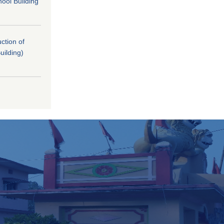
ool Building
uction of
uilding)