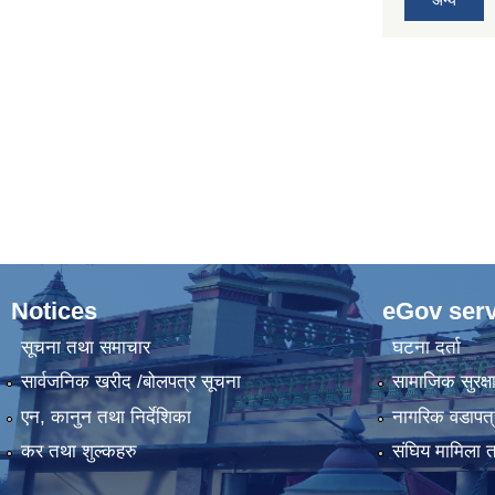
Notices
eGov serv
सूचना तथा समाचार
घटना दर्ता
सार्वजनिक खरीद /बोलपत्र सूचना
सामाजिक सुरक्ष
एन, कानुन तथा निर्देशिका
नागरिक वडापत्
कर तथा शुल्कहरु
संघिय मामिला त