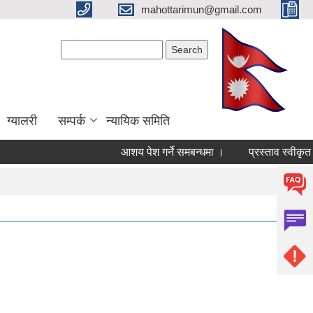
mahottarimun@gmail.com
Search form
Search
ग्यालरी
सम्पर्क
न्यायिक समिति
आशय पेश गर्ने समबन्धमा ।
प्रस्ताव स्वीकृत ग