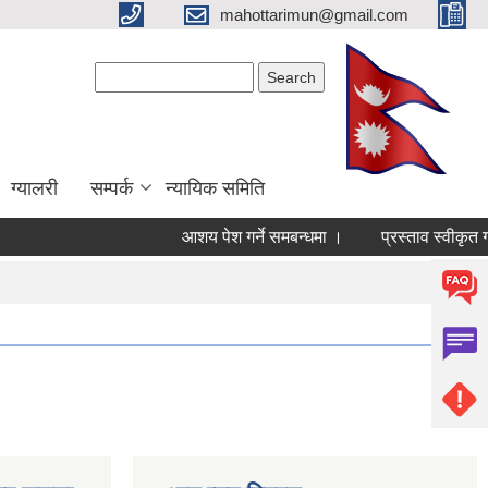
mahottarimun@gmail.com
Search form
Search
ग्यालरी
सम्पर्क
न्यायिक समिति
आशय पेश गर्ने समबन्धमा ।
प्रस्ताव स्वीकृत गर