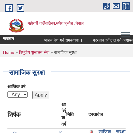
Skip to main content
महोत्तरी गाउँपालिका,मधेश प्रदेश ,नेपाल
समाचार
आशय पेश गर्ने समबन्धमा ।
प्रस्ताव स्वीकृत गर्ने आशयको
You are here
Home
»
विधुतीय शुसासन सेवा
» सामाजिक सुरक्षा
सामाजिक सुरक्षा
आर्थिक वर्ष
आ
र्थि
शिर्षक
मिति
दस्तावेज
क
वर्ष
साजिक सुरक्षा