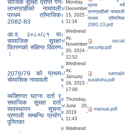
साजिक सुरक्षा प्राप्त गर्ने
८
Monday,
प्राप्त गर्ने
लाभग्राहीको नामावली
२/
December
लाभग्राहीको नामावली
प्रथम त्रैमासिक
८
15, 2025 -
प्रथम त्रैमासिक
2082-83
३
11:16
2082-23.pdf
Wednesd
आ.व. २०८०/८१ मा
८
ay,
सामाजिक सुरक्षा
१/
social
November
वितरणको संक्षिप्त विवरण
८
security.pdf
20, 2024 -
।
२
12:52
Wednesd
७
ay,
2078/79 को प्रथम
८/
samajik
January
चोमासिक नामावली
७
suraksha.pdf
18, 2023 -
९
17:00
व्यक्तिगत घटना दर्ता र
७
Thursday,
समाजिक सुरक्षा दर्ता
५/
June 20,
व्यवस्थापन सूचना
manual.pdf
७
2019 -
प्रणाली सम्बन्धि प्रयोग
६
11:43
पुस्तिका
७
Wednesd