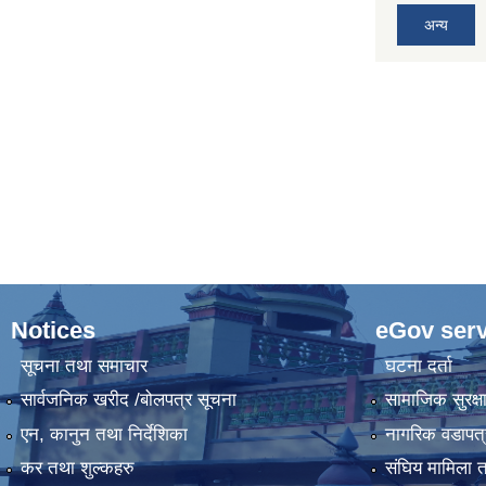
अन्य
Notices
eGov serv
सूचना तथा समाचार
घटना दर्ता
सार्वजनिक खरीद /बोलपत्र सूचना
सामाजिक सुरक्ष
एन, कानुन तथा निर्देशिका
नागरिक वडापत्
कर तथा शुल्कहरु
संघिय मामिला त