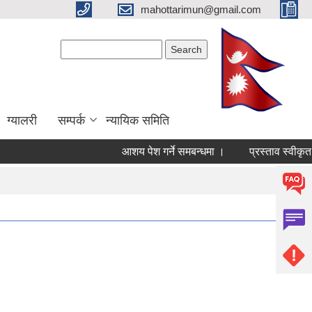
mahottarimun@gmail.com
Search form
Search
ग्यालरी
सम्पर्क
न्यायिक समिति
आशय पेश गर्ने समबन्धमा ।
प्रस्ताव स्वीकृत ग