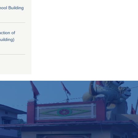
ool Building
uction of
uilding)