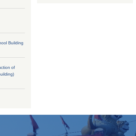
ool Building
uction of
uilding)