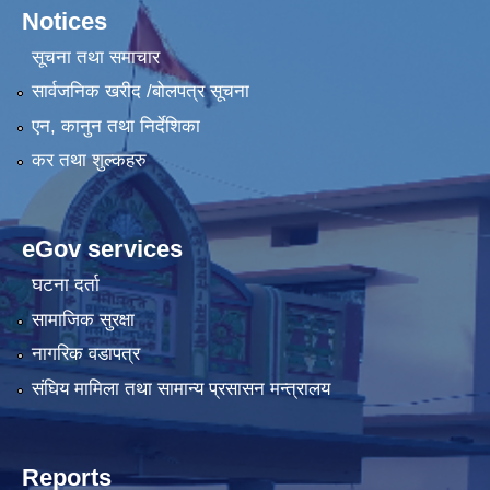
Notices
सूचना तथा समाचार
सार्वजनिक खरीद /बोलपत्र सूचना
एन, कानुन तथा निर्देशिका
कर तथा शुल्कहरु
eGov services
घटना दर्ता
सामाजिक सुरक्षा
नागरिक वडापत्र
संघिय मामिला तथा सामान्य प्रसासन मन्त्रालय
Reports