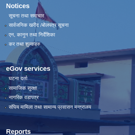
Notices
सूचना तथा समाचार
सार्वजनिक खरीद /बोलपत्र सूचना
एन, कानुन तथा निर्देशिका
कर तथा शुल्कहरु
eGov services
घटना दर्ता
सामाजिक सुरक्षा
नागरिक वडापत्र
संघिय मामिला तथा सामान्य प्रसासन मन्त्रालय
Reports