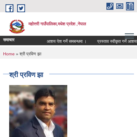
Skip to main content
महोत्तरी गाउँपालिका,मधेश प्रदेश ,नेपाल
समाचार
आशय पेश गर्ने समबन्धमा ।
प्रस्ताव स्वीकृत गर्ने आशयक
You are here
Home
» श्री प्रविण झा
श्री प्रविण झा