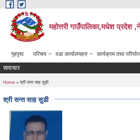
Skip to main content
महोत्तरी गाउँपालिका,मधेश प्रदेश ,
गृहपृष्ठ
परिचय
वडा कार्यालयहरु
कार्यक्रम तथा परियो
समाचार
You are here
Home
» श्री सन्‍त साह सुडी
श्री सन्‍त साह सुडी