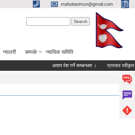
mahottarimun@gmail.com
Search form
Search
ग्यालरी
सम्पर्क
न्यायिक समिति
आशय पेश गर्ने समबन्धमा ।
प्रस्ताव स्वीकृत गर