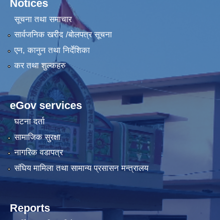
Notices
सूचना तथा समाचार
सार्वजनिक खरीद /बोलपत्र सूचना
एन, कानुन तथा निर्देशिका
कर तथा शुल्कहरु
eGov services
घटना दर्ता
सामाजिक सुरक्षा
नागरिक वडापत्र
संघिय मामिला तथा सामान्य प्रसासन मन्त्रालय
Reports