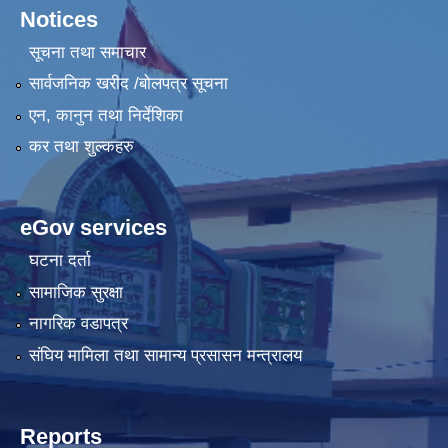
Notices
सूचना तथा समाचार
सार्वजनिक खरीद /बोलपत्र सूचना
एन, कानुन तथा निर्देशिका
कर तथा शुल्कहरु
eGov services
घटना दर्ता
सामाजिक सुरक्षा
नागरिक वडापत्र
संघिय मामिला तथा सामान्य प्रसासन मन्त्रालय
Reports