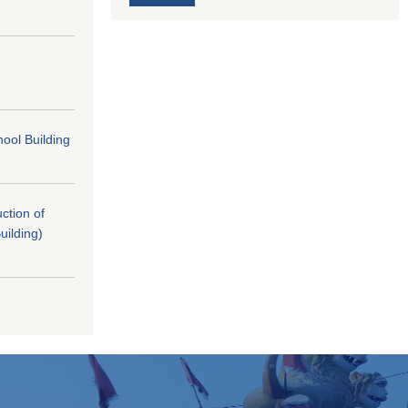
ool Building
uction of
uilding)